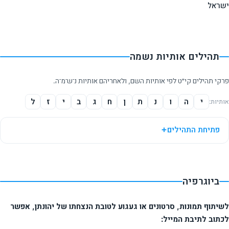
ישראל
תהילים אותיות נשמה
פרקי תהילים קי״ט לפי אותיות השם, ולאחריהם אותיות נ־ש־מ־ה.
י
ה
ו
נ
ת
ן
ח
ג
ב
י
ז
ל
אותיות:
פתיחת התהילים
ביוגרפיה
לשיתוף תמונות, סרטונים או געגוע לטובת הנצחתו של יהונתן, אפשר
לכתוב לתיבת המייל: