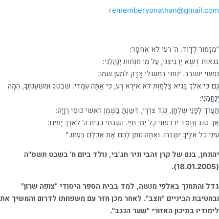
rememberyonathan@gmail.com
"מִזְמור לְדָוִד. ה' רעִי לא אֶחְסָר:
בִּנְאות דֶּשֶׁא יַרְבִּיצֵנִי, עַל מֵי מְנֻחות יְנַהֲלֵנִי:
נַפְשִׁי יְשׁובֵב. יַנְחֵנִי בְמַעְגְּלֵי צֶדֶק לְמַעַן שְׁמו:
גַּם כִּי אֵלֵךְ בְּגֵיא צַלְמָוֶת לא אִירָא רָע, כִּי אַתָּה עִמָּדִי. שִׁבְטְךָ וּמִשְׁעַנְתֶּךָ, הֵמָּה
יְנַחֲמֻנִי:
תַּעֲרךְ לְפָנַי שֻׁלְחָן, נֶגֶד צרְרָי, דִּשַּׁנְתָּ בַשֶּׁמֶן ראשִׁי כּוסִי רְוָיָה:
אַךְ טוב וָחֶסֶד יִרְדְּפוּנִי כָּל יְמֵי חַיָּי. וְשַׁבְתִּי בְּבֵית ה' לְארֶךְ יָמִים:
עֵינֵי כל אֵלֶיךָ יְשַׂבֵּרוּ. וְאַתָּה נותֵן לָהֶם אֶת אָכְלָם בְּעִתּו."
יהונתן, בנם של קרן זהבי וניר חג'בי, נולד ביום ח' בשבט תשס"ה
(18.01.2005).
גדל והתחנך באלפי מנשה, למד בבית הספר היסודי "צופה שרון"
ובחטיבת הביניים "חצב". לאחר מכן חזר עם משפחתו לדרום והמשיך את
לימודיו בתיכון האזורי "שער הנגב".