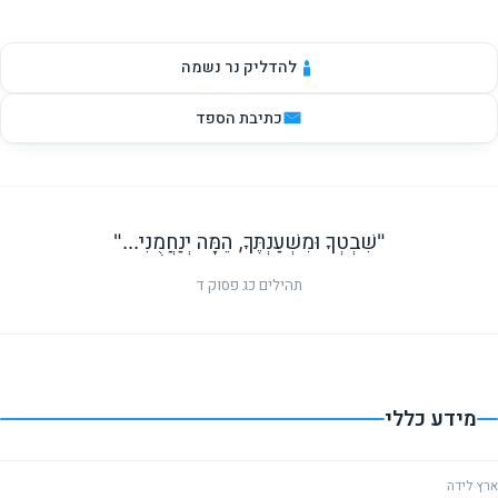
להדליק נר נשמה
כתיבת הספד
"שִׁבְטְךָ וּמִשְׁעַנְתֶּךָ, הֵמָּה יְנַחֲמֻנִי..."
תהילים כג פסוק ד
מידע כללי
ארץ לידה