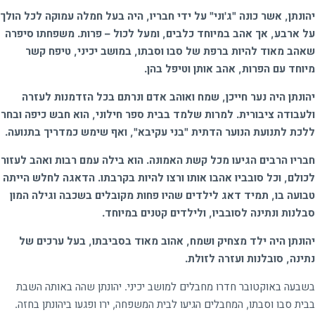
יהונתן, אשר כונה "ג'וני" על ידי חבריו, היה בעל חמלה עמוקה לכל הולך
על ארבע, אך אהב במיוחד כלבים, ומעל לכול – פרות. משפחתו סיפרה
שאהב מאוד להיות ברפת של סבו וסבתו, במושב יכיני, טיפח קשר
מיוחד עם הפרות, אהב אותן וטיפל בהן.
יהונתן היה נער חייכן, שמח ואוהב אדם ונרתם בכל הזדמנות לעזרה
ולעבודה ציבורית. למרות שלמד בבית ספר חילוני, הוא חבש כיפה ובחר
ללכת לתנועת הנוער הדתית "בני עקיבא", ואף שימש כמדריך בתנועה.
חבריו הרבים הגיעו מכל קשת האמונה. הוא בילה עמם רבות ואהב לעזור
לכולם, וכל סובביו אהבו אותו ורצו להיות בקרבתו. הדאגה לחלש הייתה
טבועה בו, תמיד דאג לילדים שהיו פחות מקובלים בשכבה וגילה המון
סבלנות ונתינה לסובביו, ולילדים קטנים במיוחד.
יהונתן היה ילד מצחיק ושמח, אהוב מאוד בסביבתו, בעל ערכים של
נתינה, סובלנות ועזרה לזולת.
בשבעה באוקטובר חדרו מחבלים למושב יכיני. יהונתן שהה באותה השבת
בבית סבו וסבתו, המחבלים הגיעו לבית המשפחה, ירו ופגעו ביהונתן בחזה.