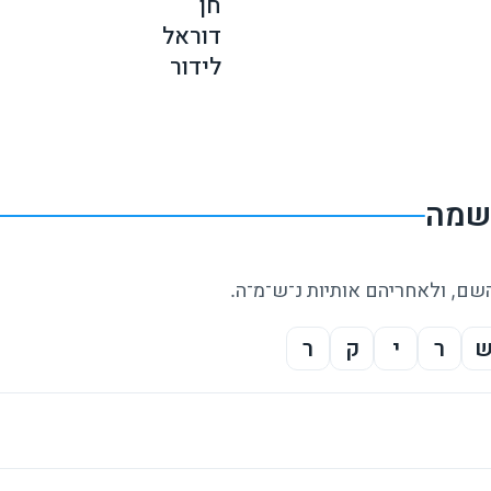
לידור
נשמה
השם, ולאחריהם אותיות נ־ש־מ־ה.
ר
י
ק
ר