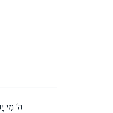
ה’ מִי יָג