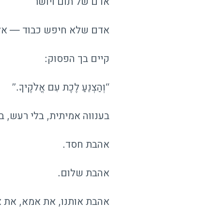
אדם של תום ויושר
אדם שלא חיפש כבוד — אל
קיים בך הפסוק:
“וְהַצְנֵעַ לֶכֶת עִם אֱלֹקֶיךָ.”
בענווה אמיתית, בלי רעש, ב
אהבת חסד.
אהבת שלום.
אהבת אותנו, את אמא, את א