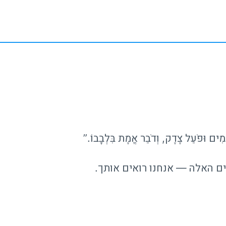
ּמִים וּפֹעֵל צֶדֶק, וְדֹבֵר אֱמֶת בִּלְבָבוֹ.”
ם האלה — אנחנו רואים אותך.