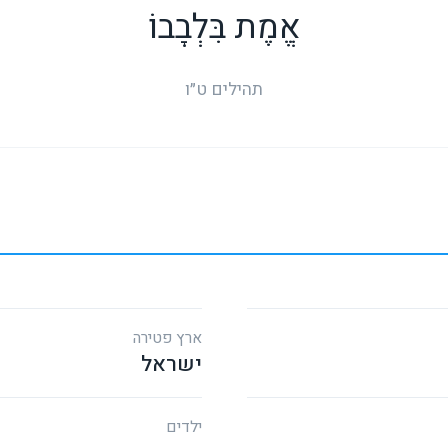
אֱמֶת בִּלְבָבוֹ
תהילים ט״ו
ארץ פטירה
ישראל
ילדים