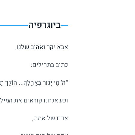
ביוגרפיה
אבא יקר ואהוב שלנו,
כתוב בתהילים:
“ה’ מִי יָגוּר בְּאָהֳלֶךָ… הוֹלֵךְ תָ
וכשאנחנו קוראים את המילי
אדם של אמת,