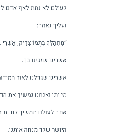
לעולם לא נתת לאף אדם להר
ועליך נאמר:
“מִתְהַלֵּךְ בְּתֻמּוֹ צַדִּיק, אַשְׁרֵי 
אשרינו שזכינו בך.
אשרינו שגדלנו לאור המידו
מי יתן ואנחנו נמשיך את ה
אתה לעולם תמשיך לחיות בנ
היושר שלך מנחה אותנו.