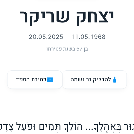
יצחק שריקר
20.05.2025
11.05.1968
בן 57 בשנת פטירתו
להדליק נר נשמה
כתיבת הספד
וּר בְּאָהֳלֶךָ… הוֹלֵךְ תָּמִים וּפֹעֵל צֶדֶק