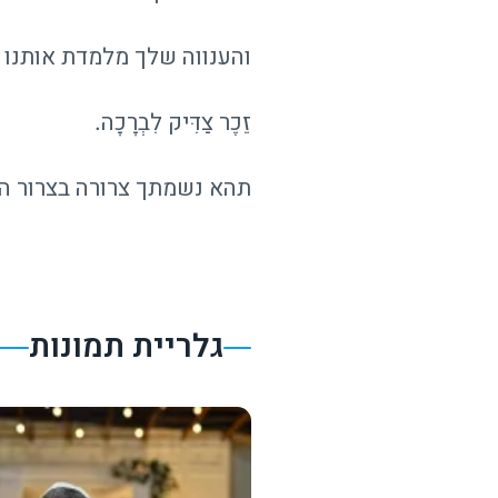
והענווה שלך מלמדת אותנו מ
זֵכֶר צַדִּיק לִבְרָכָה.
תהא נשמתך צרורה בצרור הח
גלריית תמונות