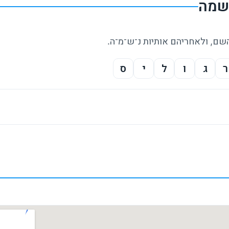
נשמה
השם, ולאחריהם אותיות נ־ש־מ־ה.
ר
ג
ו
ל
י
ס