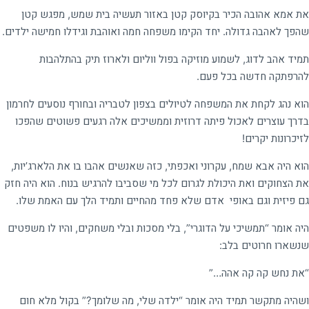
את אמא אהובה הכיר בקיוסק קטן באזור תעשיה בית שמש, מפגש קטן
שהפך לאהבה גדולה. יחד הקימו משפחה חמה ואוהבת וגידלו חמישה ילדים.
תמיד אהב לדוג, לשמוע מוזיקה בפול ווליום ולארוז תיק בהתלהבות
להרפתקה חדשה בכל פעם.
הוא נהג לקחת את המשפחה לטיולים בצפון לטבריה ובחורף נוסעים לחרמון
בדרך עוצרים לאכול פיתה דרוזית וממשיכים אלה רגעים פשוטים שהפכו
לזיכרונות יקרים!
הוא היה אבא שמח, עקרוני ואכפתי, כזה שאנשים אהבו בו את הלארג’יות,
את הצחוקים ואת היכולת לגרום לכל מי שסביבו להרגיש בנוח. הוא היה חזק
גם פיזית וגם באופי אדם שלא פחד מהחיים ותמיד הלך עם האמת שלו.
היה אומר “תמשיכי על הדוגרי”, בלי מסכות ובלי משחקים, והיו לו משפטים
שנשארו חרוטים בלב:
“את נחש קה קה אהה…”
ושהיה מתקשר תמיד היה אומר “ילדה שלי, מה שלומך?” בקול מלא חום