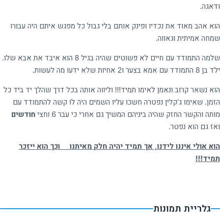
ודאגה.
הוא אהב מאוד את נכדיו ופינק אותם בלי גבול כל מפגש איתם היה עבורו
שמחה אמיתית וגאווה.
שלמה התמודד עם חיים לא פשוטים שהיה בגיל 8 הוא איבד את אבא שלו.
ילד בן 8 התמודד עם אמא בצער ו2 אחיות שלא ידעו מה לעשות.
הוא נשאר קרוב ונאמן לאימו תמיד!!! וליווה אותה בכל דרך שהלך יד ביד כל
הזמן. שאימו ג'קלין נפטרה חשכו עליו השמים היה לו קשה להתמודד עם
מותה והקשר החזק שהיה ביניהם המשיך גם אחרי כי עבר 6 וחצי
חודשים
ואז גם הוא נפטר.
הוא אולי איננו לידנו, אך תמיד יהיה חלק מאיתנו וכך הוא ייזכר
תמיד!!!
גלריית תמונות