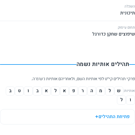
השכלה
תיכונית
תחום עיסוק
שיפוצים שחקן כדורגל
תהילים אותיות נשמה
פרקי תהילים קי״ט לפי אותיות השם, ולאחריהם אותיות נ־ש־מ־ה.
ש
ל
מ
ה
ר
פ
א
ל
א
ב
ו
ט
ב
אותיות:
ו
ל
פתיחת התהילים